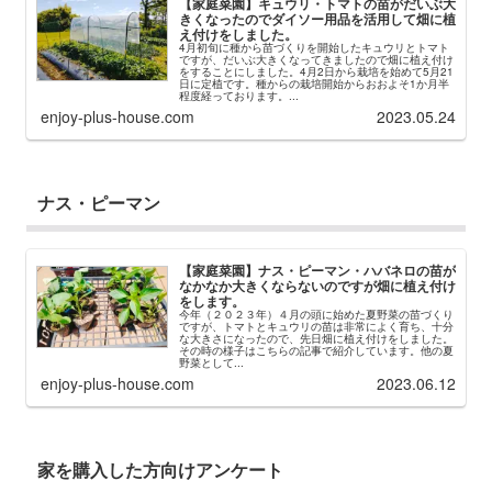
【家庭菜園】キュウリ・トマトの苗がだいぶ大
きくなったのでダイソー用品を活用して畑に植
え付けをしました。
4月初旬に種から苗づくりを開始したキュウリとトマト
ですが、だいぶ大きくなってきましたので畑に植え付け
をすることにしました。4月2日から栽培を始めて5月21
日に定植です。種からの栽培開始からおおよそ1か月半
程度経っております。...
enjoy-plus-house.com
2023.05.24
ナス・ピーマン
【家庭菜園】ナス・ピーマン・ハバネロの苗が
なかなか大きくならないのですが畑に植え付け
をします。
今年（２０２３年）４月の頭に始めた夏野菜の苗づくり
ですが、トマトとキュウリの苗は非常によく育ち、十分
な大きさになったので、先日畑に植え付けをしました。
その時の様子はこちらの記事で紹介しています。他の夏
野菜として...
enjoy-plus-house.com
2023.06.12
家を購入した方向けアンケート