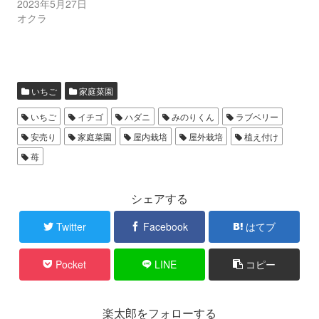
2023年5月27日
オクラ
いちご
家庭菜園
いちご
イチゴ
ハダニ
みのりくん
ラブベリー
安売り
家庭菜園
屋内栽培
屋外栽培
植え付け
苺
シェアする
Twitter
Facebook
はてブ
Pocket
LINE
コピー
楽太郎をフォローする