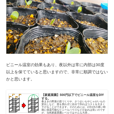
ビニール温室の効果もあり、夜以外は常に内部は30度
以上を保てていると思いますので、非常に順調ではない
かと思います。
【家庭菜園】500円以下でビニール温室をDIY
する。
春まきの野菜の苗づくりや、さつまいもやじゃがいもの
芽出しなど、苗を買わずに自分で作ればコストを大きく
下げることができます。そのためには、2月3月の寒い時
期に保温可能なビニールハウスなどがあれば良いのです
が、当然家庭菜園レベルではそんな大掛...