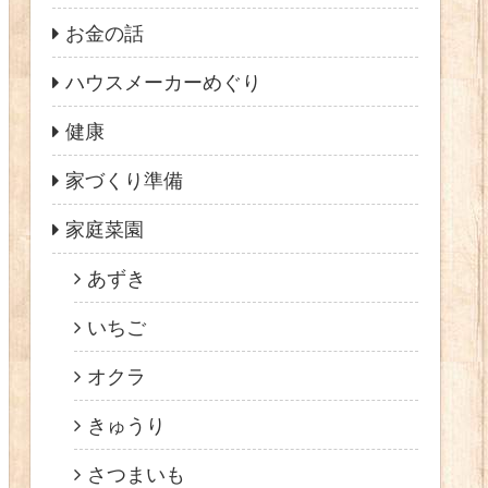
お金の話
ハウスメーカーめぐり
健康
家づくり準備
家庭菜園
あずき
いちご
オクラ
きゅうり
さつまいも