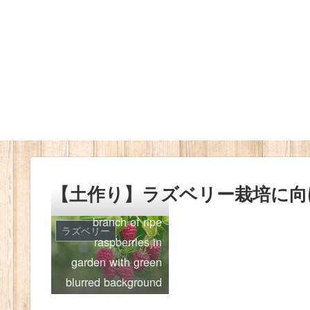
【土作り】ラズベリー栽培に向
branch of ripe
ラズベリー
raspberries in
garden with green
blurred background