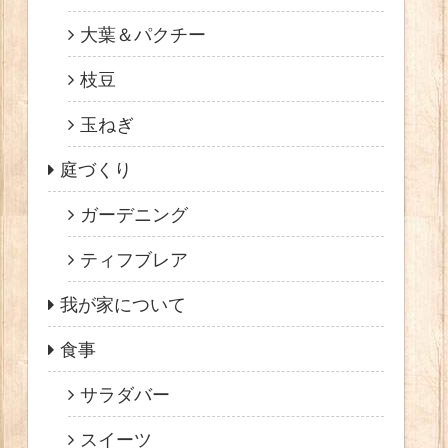
大葉＆パクチー
枝豆
玉ねぎ
庭づくり
ガーデニング
ティフブレア
我が家について
食事
サラダバー
スイーツ