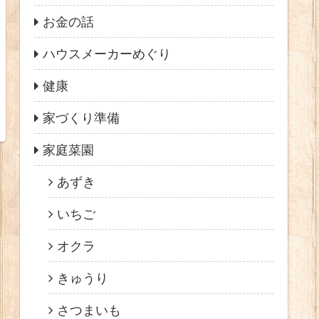
お金の話
ハウスメーカーめぐり
健康
家づくり準備
家庭菜園
あずき
いちご
オクラ
きゅうり
さつまいも