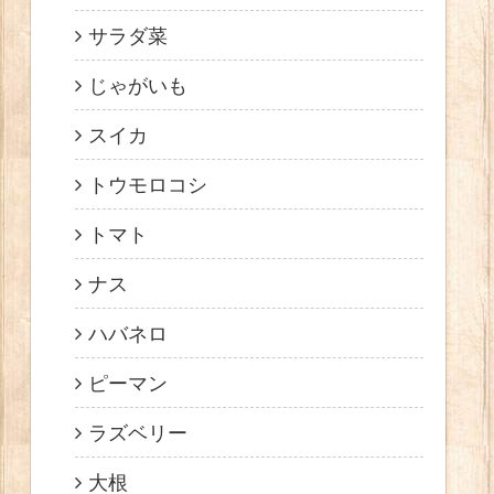
サラダ菜
じゃがいも
スイカ
トウモロコシ
トマト
ナス
ハバネロ
ピーマン
ラズベリー
大根