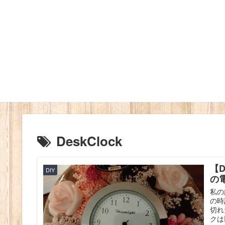
DeskClock
【D
DIY
の
私の
の時
切れ
クは