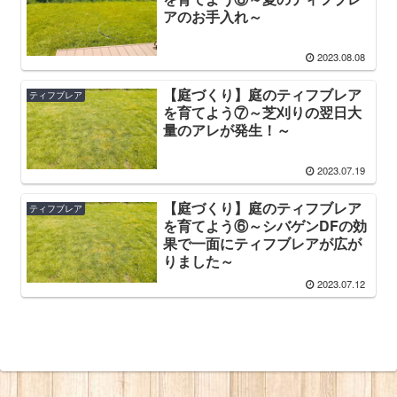
アのお手入れ～
2023.08.08
【庭づくり】庭のティフブレア
ティフブレア
を育てよう⑦～芝刈りの翌日大
量のアレが発生！～
2023.07.19
【庭づくり】庭のティフブレア
ティフブレア
を育てよう⑥～シバゲンDFの効
果で一面にティフブレアが広が
りました～
2023.07.12