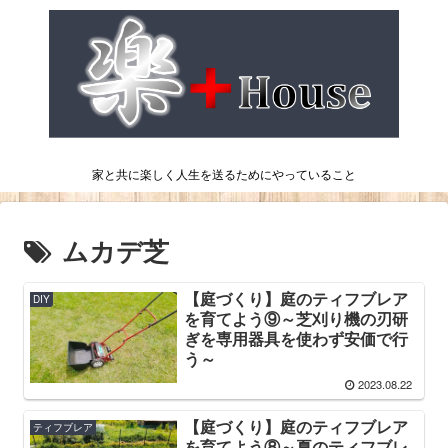
家と共に楽しく人生を送るためにやっていること
ムカデ芝
【庭づくり】庭のティフブレア
DIY
を育てよう⑨～芝刈り機の刃研
ぎを専用器具を使わず安価で行
う～
2023.08.22
【庭づくり】庭のティフブレア
ティフブレア
を育てよう⑧～夏のティフブレ