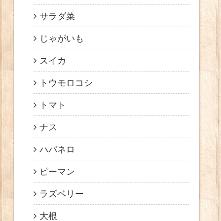
サラダ菜
じゃがいも
スイカ
トウモロコシ
トマト
ナス
ハバネロ
ピーマン
ラズベリー
大根