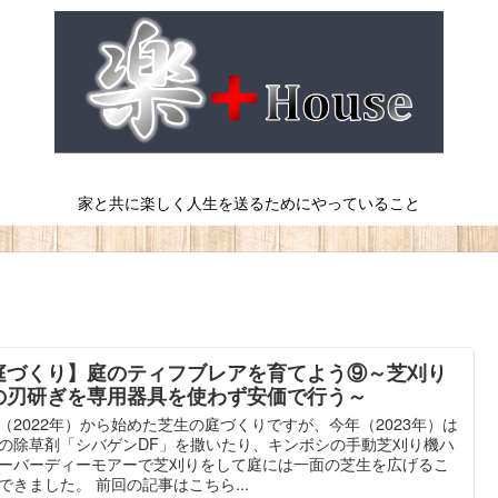
家と共に楽しく人生を送るためにやっていること
庭づくり】庭のティフブレアを育てよう⑨～芝刈り
の刃研ぎを専用器具を使わず安価で行う～
（2022年）から始めた芝生の庭づくりですが、今年（2023年）は
の除草剤「シバゲンDF」を撒いたり、キンボシの手動芝刈り機ハ
ーバーディーモアーで芝刈りをして庭には一面の芝生を広げるこ
できました。 前回の記事はこちら...