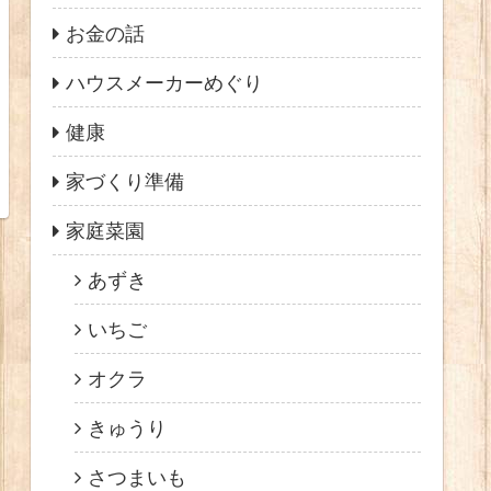
お金の話
ハウスメーカーめぐり
健康
家づくり準備
家庭菜園
あずき
いちご
オクラ
きゅうり
さつまいも