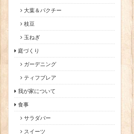
大葉＆パクチー
枝豆
玉ねぎ
庭づくり
ガーデニング
ティフブレア
我が家について
食事
サラダバー
スイーツ