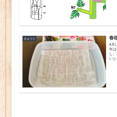
春
きゅうり
4月
年は
し、
いと