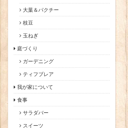
大葉＆パクチー
枝豆
玉ねぎ
庭づくり
ガーデニング
ティフブレア
我が家について
食事
サラダバー
スイーツ