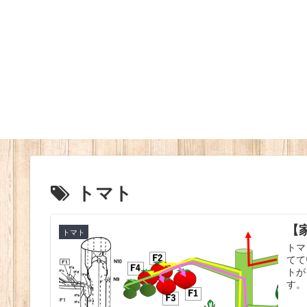
トマト
【
トマト
トマ
てて
トが
す。