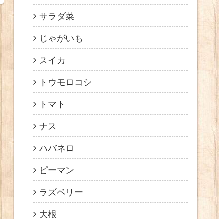
サラダ菜
じゃがいも
スイカ
トウモロコシ
トマト
ナス
ハバネロ
ピーマン
ラズベリー
大根