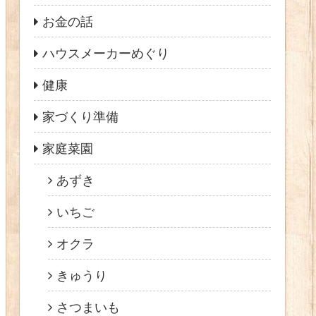
お金の話
ハウスメーカーめぐり
健康
家づくり準備
家庭菜園
あずき
いちご
オクラ
きゅうり
さつまいも