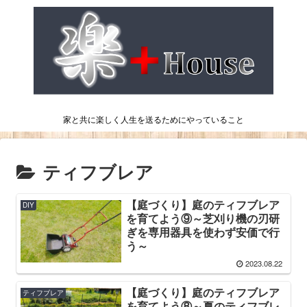
家と共に楽しく人生を送るためにやっていること
ティフブレア
【庭づくり】庭のティフブレア
DIY
を育てよう⑨～芝刈り機の刃研
ぎを専用器具を使わず安価で行
う～
2023.08.22
【庭づくり】庭のティフブレア
ティフブレア
を育てよう⑧～夏のティフブレ